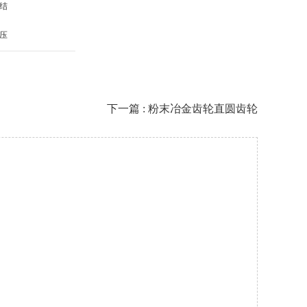
结
压
下一篇 : 粉末冶金齿轮直圆齿轮