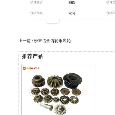
模具材质
钢模
模具
烧结气氛
定制
烧结
后处理
定制
打样
上一篇 : 粉末冶金齿轮铜齿轮
推荐产品