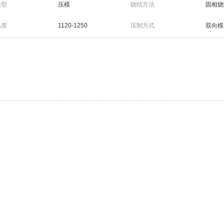
类型
压模
烧结方法
固相烧
温度
1120-1250
压制方式
双向模
周期
1-3天
加工周期
4-7天